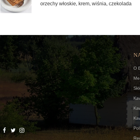
orzechy włoskie, krem, wiśnia, czekolada
N
O B
Me
Skl
Ka
Ka
Kaw
Pol
Re